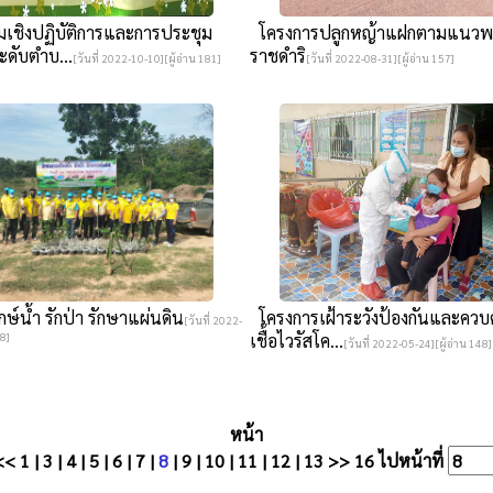
เชิงปฏิบัติการและการประชุม
โครงการปลูกหญ้าแฝกตามแนวพ
ดับตำบ...
ราชดำริ
[วันที่ 2022-10-10][ผู้อ่าน 181]
[วันที่ 2022-08-31][ผู้อ่าน 157]
ษ์น้ำ รักป่า รักษาแผ่นดิน
โครงการเฝ้าระวังป้องกันและควบ
[วันที่ 2022-
38]
เชื้อไวรัสโค...
[วันที่ 2022-05-24][ผู้อ่าน 148]
หน้า
<<
1
|
3
|
4
|
5
|
6
|
7
|
8
|
9
|
10
|
11
|
12
|
13
>>
16
ไปหน้าที่