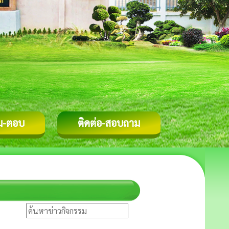
ม-ตอบ
ติดต่อ-สอบถาม